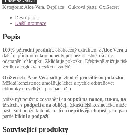
Přidat do košíku
pasta
Kategorie:
Aloe Vera
,
Depilace - Cukrová pasta
,
OxiSecret
Normální a suchá pleť
OxiSecret
-
Description
Aloe
Další informace
Vera
Soft
Popis
množství
100% přírodní produkt
, obohacený extraktem z
Aloe Vera
a
dalšími přírodními komponenty pro bezbolestné a šetrné
odstranění chloupků. Zklidňuje pokožku. Efektivně snižuje risk
vzniku alergických reakcí a zánětů.
OxiSecret s Aloe Vera soft
je vhodný
pro citlivou pokožku
.
Měkká konzistence umožňuje lehce a rychle odstraňovat
chloupky na velkých plochách těla.
Může být použit k odstranění c
hloupků na nohou, rukou, na
tříslech, v podpaží a na obličeji
. Zkušenější kosmetička může
pastu soft použít k depilaci i těch
nejcitlivějších míst
, jako jsou
partie
bikini
a
podpaží
.
Související produkty