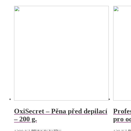
OxiSecret – Pěna před depilací
Profe
– 200 g.
pro o