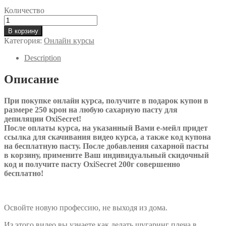
Количество
Количество
товара
В корзину
Видео
Категория:
Онлайн курсы
курс
обучение:
Description
депиляция
плеча
Описание
При покупке онлайн курса, получите в подарок купон в
размере 250 крон на любую сахарную пасту для
депиляции OxiSecret!
После оплаты курса, на указанный Вами е-мейл придет
ссылка для скачивания видео курса, а также код купона
на бесплатную пасту. После добавления сахарной пасты
в корзину, примените Ваш индивидуальный скидочный
код и получите пасту OxiSecret 200г совершенно
бесплатно!
Освойте новую профессию, не выходя из дома.
Из этого видео вы узнаете как делать шугаринг плеча в