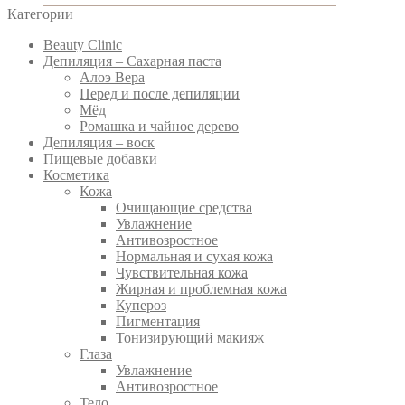
Категории
Beauty Clinic
Депиляция – Сахарная паста
Алоэ Вера
Перед и после депиляции
Мёд
Ромашка и чайное дерево
Депиляция – воск
Пищевые добавки
Косметика
Кожа
Очищающие средства
Увлажнение
Антивозростное
Нормальная и сухая кожа
Чувствительная кожа
Жирная и проблемная кожа
Купероз
Пигментация
Тонизирующий макияж
Глаза
Увлажнение
Антивозростное
Тело