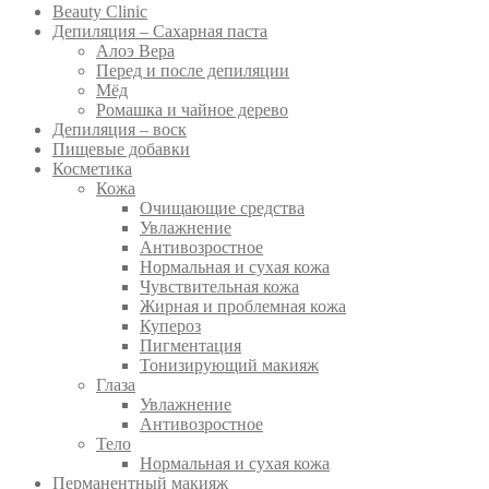
Beauty Clinic
Депиляция – Сахарная паста
Алоэ Вера
Перед и после депиляции
Мёд
Ромашка и чайное дерево
Депиляция – воск
Пищевые добавки
Косметика
Кожа
Очищающие средства
Увлажнение
Антивозростное
Нормальная и сухая кожа
Чувствительная кожа
Жирная и проблемная кожа
Купероз
Пигментация
Тонизирующий макияж
Глаза
Увлажнение
Антивозростное
Тело
Нормальная и сухая кожа
Перманентный макияж