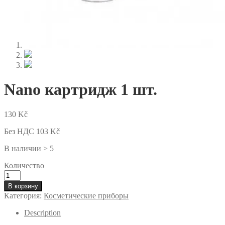
Нормальная и сухая кожа
Nano картридж 1 шт.
130
Kč
Без НДС
103
Kč
В наличии > 5
Количество
Количество
товара
В корзину
Nano
Категория:
Косметические приборы
картридж
1
Description
шт.