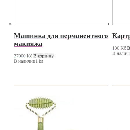
Машинка для перманентного
Картр
макияжа
130
Kč
В
В наличи
37000
Kč
В корзину
В наличии1 ks